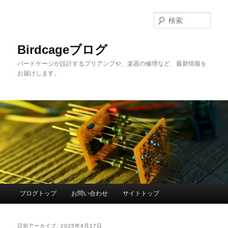
メ
サ
イ
ブ
検
ン
コ
索
コ
ン
Birdcageブログ
ン
テ
バードケージが設計するプリアンプや、楽器の修理など、最新情報を
テ
ン
お届けします。
ン
ツ
ツ
へ
へ
移
移
動
動
メ
ブログトップ
お問い合わせ
サイトトップ
イ
ン
メ
日別アーカイブ:
2025年4月17日