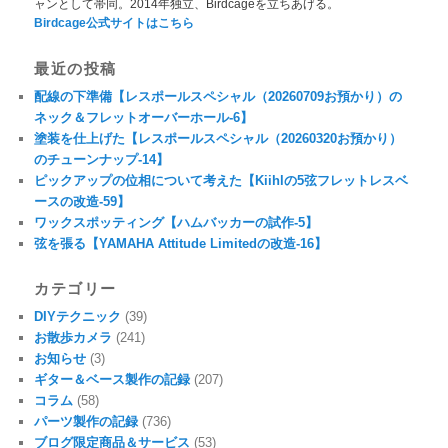
ャンとして帯同。2014年独立、Birdcageを立ちあげる。
Birdcage公式サイトはこちら
最近の投稿
配線の下準備【レスポールスペシャル（20260709お預かり）の
ネック＆フレットオーバーホール-6】
塗装を仕上げた【レスポールスペシャル（20260320お預かり）
のチューンナップ-14】
ピックアップの位相について考えた【Kiihlの5弦フレットレスベ
ースの改造-59】
ワックスポッティング【ハムバッカーの試作-5】
弦を張る【YAMAHA Attitude Limitedの改造-16】
カテゴリー
DIYテクニック
(39)
お散歩カメラ
(241)
お知らせ
(3)
ギター＆ベース製作の記録
(207)
コラム
(58)
パーツ製作の記録
(736)
ブログ限定商品＆サービス
(53)