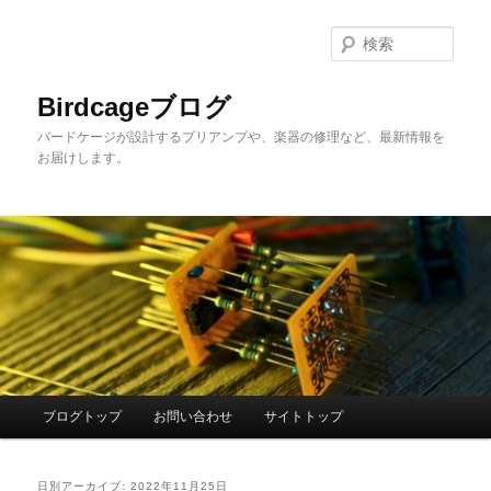
メ
サ
イ
ブ
検
ン
コ
索
コ
ン
Birdcageブログ
ン
テ
バードケージが設計するプリアンプや、楽器の修理など、最新情報を
テ
ン
お届けします。
ン
ツ
ツ
へ
へ
移
移
動
動
メ
ブログトップ
お問い合わせ
サイトトップ
イ
ン
メ
日別アーカイブ:
2022年11月25日