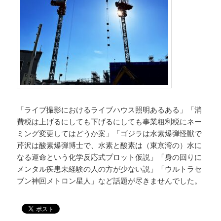
「ライブ撮影におけるライブハウス照明あるある」「消
費税は上げるにしても下げるにしても事業粗利税にネー
ミング変更してはどうか案」「ゴジラは水素爆弾怪獣で
芹沢は酸素爆弾博士で、水素と酸素は（東京湾の）水に
なる運命という化学反応式プロット仮説」「身の回りに
メンタル疾患未経験の人の方が少ない説」「ウルトラセ
ブン神回メトロン星人」など話題が尽きませんでした。