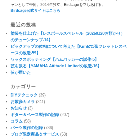
ャンとして帯同。2014年独立、Birdcageを立ちあげる。
Birdcage公式サイトはこちら
最近の投稿
塗装を仕上げた【レスポールスペシャル（20260320お預かり）
のチューンナップ-14】
ピックアップの位相について考えた【Kiihlの5弦フレットレスベ
ースの改造-59】
ワックスポッティング【ハムバッカーの試作-5】
弦を張る【YAMAHA Attitude Limitedの改造-16】
弦が届いた
カテゴリー
DIYテクニック
(39)
お散歩カメラ
(241)
お知らせ
(3)
ギター＆ベース製作の記録
(207)
コラム
(58)
パーツ製作の記録
(736)
ブログ限定商品＆サービス
(53)