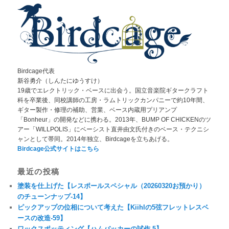
Birdcage代表
新谷勇介（しんたにゆうすけ）
19歳でエレクトリック・ベースに出会う。国立音楽院ギタークラフト
科を卒業後、同校講師の工房・ラムトリックカンパニーで約10年間、
ギター製作・修理の補助、営業、ベース内蔵用プリアンプ
「Bonheur」の開発などに携わる。2013年、BUMP OF CHICKENのツ
アー「WILLPOLIS」にベーシスト直井由文氏付きのベース・テクニシ
ャンとして帯同。2014年独立、Birdcageを立ちあげる。
Birdcage公式サイトはこちら
最近の投稿
塗装を仕上げた【レスポールスペシャル（20260320お預かり）
のチューンナップ-14】
ピックアップの位相について考えた【Kiihlの5弦フレットレスベ
ースの改造-59】
ワックスポッティング【ハムバッカーの試作-5】