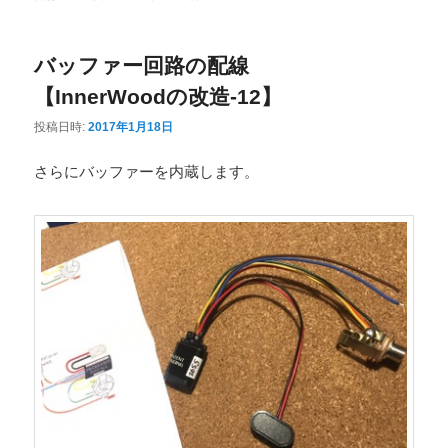
ニ
ュ
バッファー回路の配線
ー
【InnerWoodの改造-12】
投稿日時:
2017年1月18日
さらにバッファーを内蔵します。