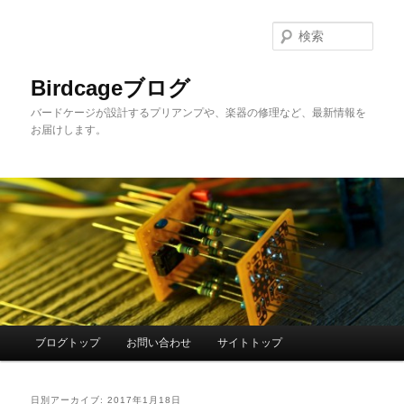
メ
サ
イ
ブ
検
ン
コ
索
コ
ン
Birdcageブログ
ン
テ
バードケージが設計するプリアンプや、楽器の修理など、最新情報を
テ
ン
お届けします。
ン
ツ
ツ
へ
へ
移
移
動
動
メ
ブログトップ
お問い合わせ
サイトトップ
イ
ン
メ
日別アーカイブ:
2017年1月18日