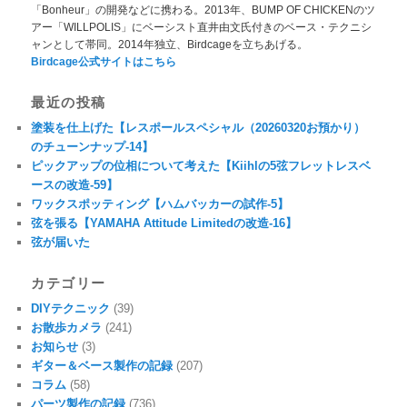
「Bonheur」の開発などに携わる。2013年、BUMP OF CHICKENのツ
アー「WILLPOLIS」にベーシスト直井由文氏付きのベース・テクニシ
ャンとして帯同。2014年独立、Birdcageを立ちあげる。
Birdcage公式サイトはこちら
最近の投稿
塗装を仕上げた【レスポールスペシャル（20260320お預かり）
のチューンナップ-14】
ピックアップの位相について考えた【Kiihlの5弦フレットレスベ
ースの改造-59】
ワックスポッティング【ハムバッカーの試作-5】
弦を張る【YAMAHA Attitude Limitedの改造-16】
弦が届いた
カテゴリー
DIYテクニック
(39)
お散歩カメラ
(241)
お知らせ
(3)
ギター＆ベース製作の記録
(207)
コラム
(58)
パーツ製作の記録
(736)