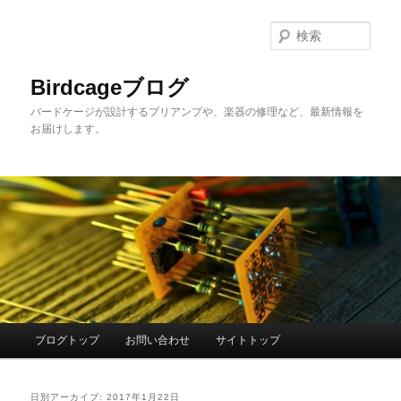
メ
サ
イ
ブ
検
ン
コ
索
コ
ン
Birdcageブログ
ン
テ
バードケージが設計するプリアンプや、楽器の修理など、最新情報を
テ
ン
お届けします。
ン
ツ
ツ
へ
へ
移
移
動
動
メ
ブログトップ
お問い合わせ
サイトトップ
イ
ン
メ
日別アーカイブ:
2017年1月22日