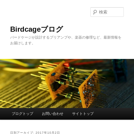
メ
サ
イ
ブ
検
ン
コ
索
コ
ン
Birdcageブログ
ン
テ
バードケージが設計するプリアンプや、楽器の修理など、最新情報を
テ
ン
お届けします。
ン
ツ
ツ
へ
へ
移
移
動
動
メ
ブログトップ
お問い合わせ
サイトトップ
イ
ン
メ
日別アーカイブ:
2017年10月2日