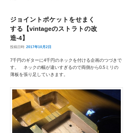
ニ
ュ
ジョイントポケットをせまく
ー
する【vintageのストラトの改
造-4】
投稿日時:
2017年10月2日
7千円のギターに4千円のネックを付ける企画のつづきで
す。 ネックの幅が違いすぎるので両側から0.5ミリの
薄板を張り足していきます。