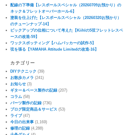
配線の下準備【レスポールスペシャル（20260709お預かり）の
ネック＆フレットオーバーホール-6】
塗装を仕上げた【レスポールスペシャル（20260320お預かり）
のチューンナップ-14】
ピックアップの位相について考えた【Kiihlの5弦フレットレスベ
ースの改造-59】
ワックスポッティング【ハムバッカーの試作-5】
弦を張る【YAMAHA Attitude Limitedの改造-16】
カテゴリー
DIYテクニック
(39)
お散歩カメラ
(241)
お知らせ
(3)
ギター＆ベース製作の記録
(207)
コラム
(58)
パーツ製作の記録
(736)
ブログ限定商品＆サービス
(53)
ライブ
(47)
今日の出来事
(1,169)
修理の記録
(4,288)
十条グルメ
(4)