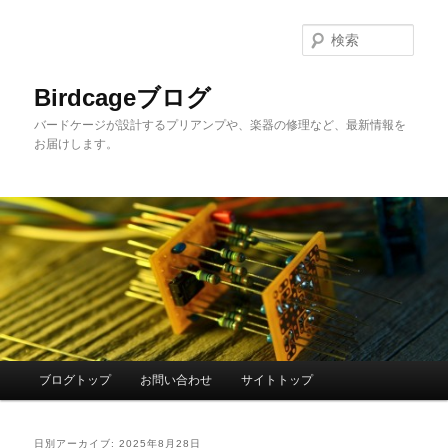
メ
サ
イ
ブ
検
ン
コ
索
コ
ン
Birdcageブログ
ン
テ
バードケージが設計するプリアンプや、楽器の修理など、最新情報を
テ
ン
お届けします。
ン
ツ
ツ
へ
へ
移
移
動
動
メ
ブログトップ
お問い合わせ
サイトトップ
イ
ン
メ
日別アーカイブ:
2025年8月28日