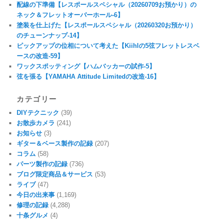
配線の下準備【レスポールスペシャル（20260709お預かり）の
ネック＆フレットオーバーホール-6】
塗装を仕上げた【レスポールスペシャル（20260320お預かり）
のチューンナップ-14】
ピックアップの位相について考えた【Kiihlの5弦フレットレスベ
ースの改造-59】
ワックスポッティング【ハムバッカーの試作-5】
弦を張る【YAMAHA Attitude Limitedの改造-16】
カテゴリー
DIYテクニック
(39)
お散歩カメラ
(241)
お知らせ
(3)
ギター＆ベース製作の記録
(207)
コラム
(58)
パーツ製作の記録
(736)
ブログ限定商品＆サービス
(53)
ライブ
(47)
今日の出来事
(1,169)
修理の記録
(4,288)
十条グルメ
(4)