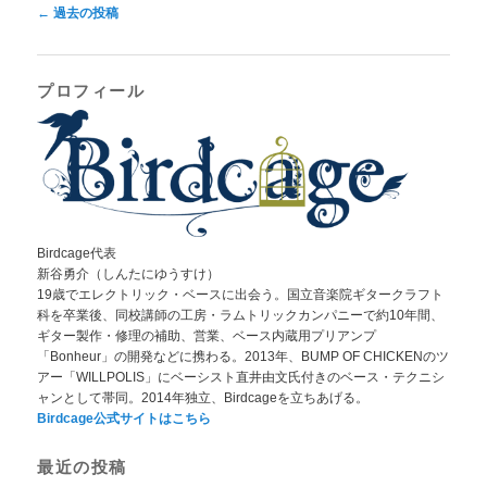
投
←
過去の投稿
稿
ナ
ビ
プロフィール
ゲ
ー
シ
ョ
ン
Birdcage代表
新谷勇介（しんたにゆうすけ）
19歳でエレクトリック・ベースに出会う。国立音楽院ギタークラフト
科を卒業後、同校講師の工房・ラムトリックカンパニーで約10年間、
ギター製作・修理の補助、営業、ベース内蔵用プリアンプ
「Bonheur」の開発などに携わる。2013年、BUMP OF CHICKENのツ
アー「WILLPOLIS」にベーシスト直井由文氏付きのベース・テクニシ
ャンとして帯同。2014年独立、Birdcageを立ちあげる。
Birdcage公式サイトはこちら
最近の投稿