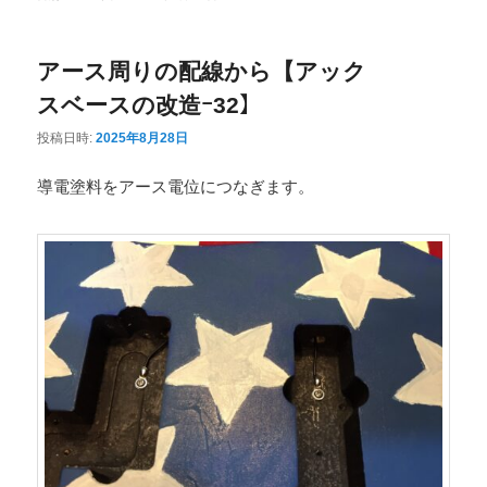
ニ
ュ
アース周りの配線から【アック
ー
スベースの改造ｰ32】
投稿日時:
2025年8月28日
導電塗料をアース電位につなぎます。