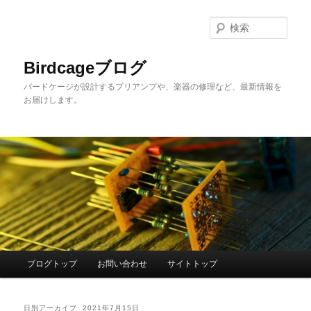
メ
サ
イ
ブ
検
ン
コ
索
コ
ン
Birdcageブログ
ン
テ
バードケージが設計するプリアンプや、楽器の修理など、最新情報を
テ
ン
お届けします。
ン
ツ
ツ
へ
へ
移
移
動
動
メ
ブログトップ
お問い合わせ
サイトトップ
イ
ン
メ
日別アーカイブ:
2021年7月15日