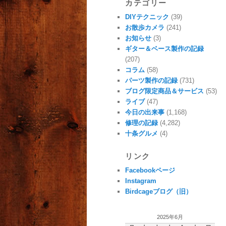
カテゴリー
DIYテクニック
(39)
お散歩カメラ
(241)
お知らせ
(3)
ギター＆ベース製作の記録
(207)
コラム
(58)
パーツ製作の記録
(731)
ブログ限定商品＆サービス
(53)
ライブ
(47)
今日の出来事
(1,168)
修理の記録
(4,282)
十条グルメ
(4)
リンク
Facebookページ
Instagram
Birdcageブログ（旧）
2025年6月