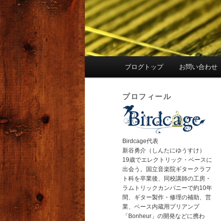
メ
ブログトップ
お問い合わせ
イ
ン
プロフィール
メ
ニ
ュ
ー
Birdcage代表
新谷勇介（しんたにゆうすけ）
19歳でエレクトリック・ベースに
出会う。国立音楽院ギタークラフ
ト科を卒業後、同校講師の工房・
ラムトリックカンパニーで約10年
間、ギター製作・修理の補助、営
業、ベース内蔵用プリアンプ
「Bonheur」の開発などに携わ