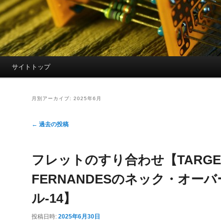
サイトトップ
月別アーカイブ:
2025年6月
投
←
過去の投稿
稿
ナ
フレットのすり合わせ【TARGET
ビ
ゲ
FERNANDESのネック・オー
ー
シ
ル-14】
ョ
投稿日時:
2025年6月30日
ン