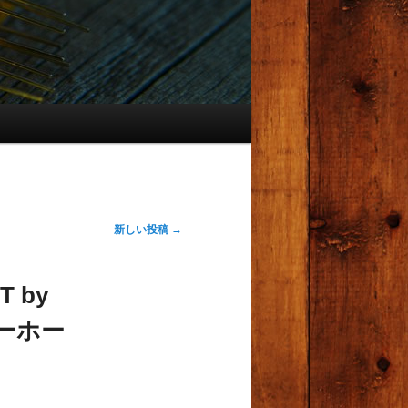
新しい投稿
→
 by
バーホー