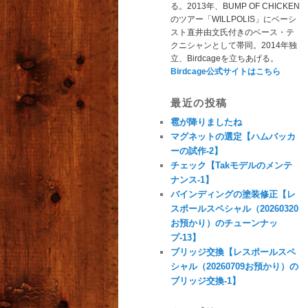
る。2013年、BUMP OF CHICKEN
のツアー「WILLPOLIS」にベーシ
スト直井由文氏付きのベース・テ
クニシャンとして帯同。2014年独
立、Birdcageを立ちあげる。
Birdcage公式サイトはこちら
最近の投稿
雹が降りましたね
マグネットの選定【ハムバッカ
ーの試作-2】
チェック【Takモデルのメンテ
ナンス-1】
バインディングの塗装修正【レ
スポールスペシャル（20260320
お預かり）のチューンナッ
プ-13】
ブリッジ交換【レスポールスペ
シャル（20260709お預かり）の
ブリッジ交換-1】