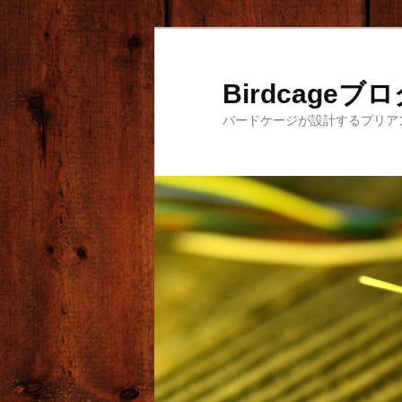
メ
サ
イ
ブ
ン
コ
Birdcageブ
コ
ン
バードケージが設計するプリア
ン
テ
テ
ン
ン
ツ
ツ
へ
へ
移
移
動
動